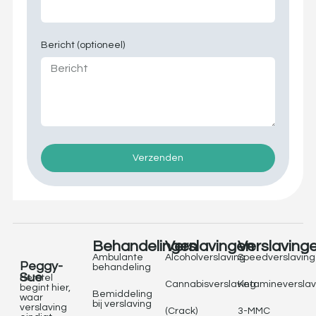
Bericht (optioneel)
Verzenden
Behandelingen
Verslavingen
Verslaving
Ambulante
Alcoholverslaving
Speedverslaving
Peggy-
behandeling
Sue
Herstel
Cannabisverslaving
Ketamineverslav
begint hier,
Bemiddeling
waar
bij verslaving
verslaving
(Crack)
3-MMC