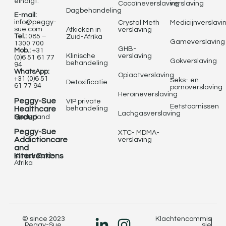
eindigt.
Cocaïneverslaving
verslaving
Dagbehandeling
E-mail:
info@peggy-
Crystal Meth
Medicijnverslavi
sue.com
Afkicken in
verslaving
Tel.:
085 –
Zuid-Afrika
Gameverslaving
1300 700
GHB-
Mob.:
+31
Klinische
verslaving
(0)6 51 61 77
Gokverslaving
behandeling
94
WhatsApp:
Opiaatverslaving
+31 (0)6 51
Seks- en
Detoxificatie
61 77 94
pornoverslaving
Heroïneverslaving
Peggy-Sue
VIP private
Eetstoornissen
Healthcare
behandeling
Lachgasverslaving
Group
Nederland
Peggy-Sue
XTC- MDMA-
Addictioncare
verslaving
and
Interventions
Kliniek Zuid-
Afrika
© since 2023
Klachtencommis
Peggy-Sue.
sie