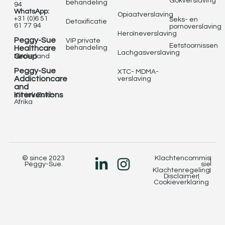
Gokverslaving
behandeling
94
WhatsApp:
Opiaatverslaving
+31 (0)6 51
Seks- en
Detoxificatie
61 77 94
pornoverslaving
Heroïneverslaving
Peggy-Sue
VIP private
Eetstoornissen
Healthcare
behandeling
Lachgasverslaving
Group
Nederland
Peggy-Sue
XTC- MDMA-
Addictioncare
verslaving
and
Interventions
Kliniek Zuid-
Afrika
© since 2023
Klachtencommis
Peggy-Sue.
sie
Klachtenregeling
Disclaimer
Cookieverklaring