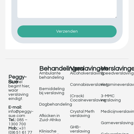
Verzenden
Behandelingen
Verslavingen
Verslaving
Ambulante
Alcoholverslaving
Speedverslaving
Peggy-
behandeling
Sue
Herstel
Cannabisverslaving
Ketamineverslav
begint hier,
Bemiddeling
waar
bij verslaving
verslaving
(Crack)
3-MMC
eindigt.
Cocaïneverslaving
verslaving
Dagbehandeling
E-mail:
info@peggy-
Crystal Meth
Medicijnverslavi
sue.com
Afkicken in
verslaving
Tel.:
085 –
Zuid-Afrika
Gameverslaving
1300 700
GHB-
Mob.:
+31
Klinische
verslaving
(0)6 51 61 77