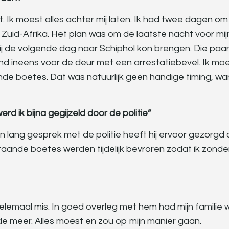
. Ik moest alles achter mij laten. Ik had twee dagen om
in Zuid-Afrika. Het plan was om de laatste nacht voor mij
 mij de volgende dag naar Schiphol kon brengen. Die paa
tond ineens voor de deur met een arrestatiebevel. Ik mo
e boetes. Dat was natuurlijk geen handige timing, wan
werd ik bijna gegijzeld door de politie”
lang gesprek met de politie heeft hij ervoor gezorgd 
aande boetes werden tijdelijk bevroren zodat ik zonde
 helemaal mis. In goed overleg met hem had mijn familie 
ilde meer. Alles moest en zou op mijn manier gaan.