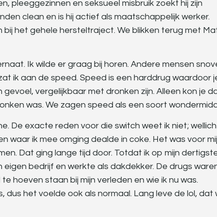
, pleeggezinnen en seksueel misbruik zoekt hij zijn
nden clean en is hij actief als maatschappelijk werker.
bij het gehele hersteltraject. We blikken terug met Ma
rnaat. Ik wilde er graag bij horen. Andere mensen sno
jd zat ik aan de speed. Speed is een harddrug waardoor j
ch gevoel, vergelijkbaar met dronken zijn. Alleen kon je d
dronken was. We zagen speed als een soort wondermidd
. De exacte reden voor die switch weet ik niet; wellich
n waar ik mee omging dealde in coke. Het was voor mi
n. Dat ging lange tijd door. Totdat ik op mijn dertigste
ijn eigen bedrijf en werkte als dakdekker. De drugs ware
te hoeven staan bij mijn verleden en wie ik nu was.
, dus het voelde ook als normaal. Lang leve de lol, dat