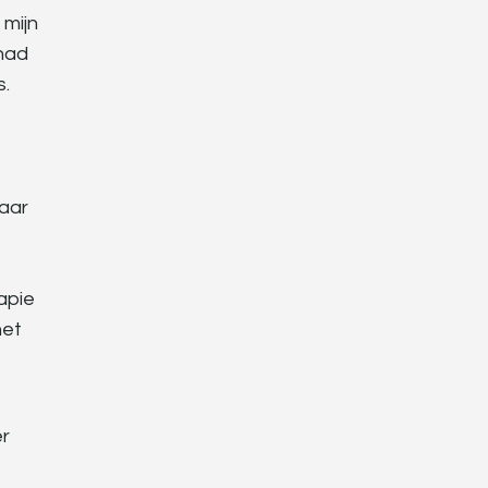
 mijn
 had
s.
waar
apie
het
e
er