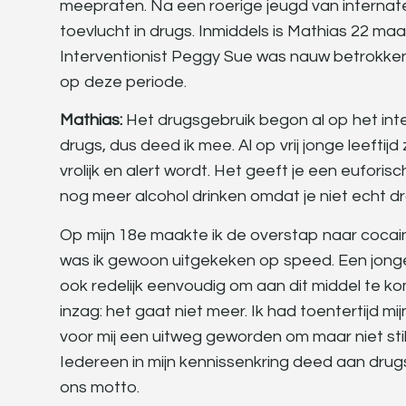
meepraten. Na een roerige jeugd van internaten
toevlucht in drugs. Inmiddels is Mathias 22 maa
Interventionist Peggy Sue was nauw betrokken 
op deze periode.
Mathias:
Het drugsgebruik begon al op het inte
drugs, dus deed ik mee. Al op vrij jonge leefti
vrolijk en alert wordt. Het geeft je een euforis
nog meer alcohol drinken omdat je niet echt 
Op mijn 18e maakte ik de overstap naar cocaine
was ik gewoon uitgekeken op speed. Een jonge
ook redelijk eenvoudig om aan dit middel te kome
inzag: het gaat niet meer. Ik had toentertijd m
voor mij een uitweg geworden om maar niet stil 
Iedereen in mijn kennissenkring deed aan drugs
ons motto.