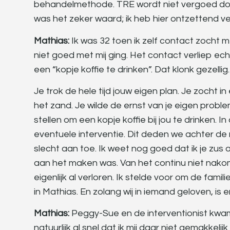
behandelmethode. TRE wordt niet vergoed door 
was het zeker waard; ik heb hier ontzettend vee
Mathias:
Ik was 32 toen ik zelf contact zocht m
niet goed met mij ging. Het contact verliep ech
een “kopje koffie te drinken”. Dat klonk gezellig
Je trok de hele tijd jouw eigen plan. Je zocht in 
het zand. Je wilde de ernst van je eigen probl
stellen om een kopje koffie bij jou te drinken. I
eventuele interventie. Dit deden we achter d
slecht aan toe. Ik weet nog goed dat ik je zus 
aan het maken was. Van het continu niet nako
eigenlijk al verloren. Ik stelde voor om de fami
in Mathias. En zolang wij in iemand geloven, is e
Mathias:
Peggy-Sue en de interventionist kwamen
natuurlijk al snel dat ik mij daar niet gemakke