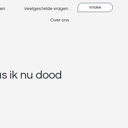
Intake
gen
Veelgestelde vragen
Over ons
s ik nu dood