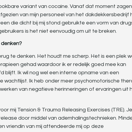
 rookbare variant van cocaine. Vanaf dat moment zagen
fgezien van mijn personeel van het dakdekkersbedrijf
reen die dicht bij mij stond gebruikte een vorm van drug
ebruikers is het niet eenvoudig om uit te breken.
te denken?
terug te denken. Het houdt me scherp. Het is een plek 
therapieen gehad waardoor ik er redelijk goed mee kan
fd blijft. Ik wil nog wel een interne opname van een
e wachtlijst. Ik heb onder meer psychomotorische ther
werken van negatieve herinneringen of ervaringen uit 
or mij Tension & Trauma Releasing Exercises (TRE). J
release door middel van ademhalingstechnieken. Mind
en vriendin van mij attendeerde mij op deze