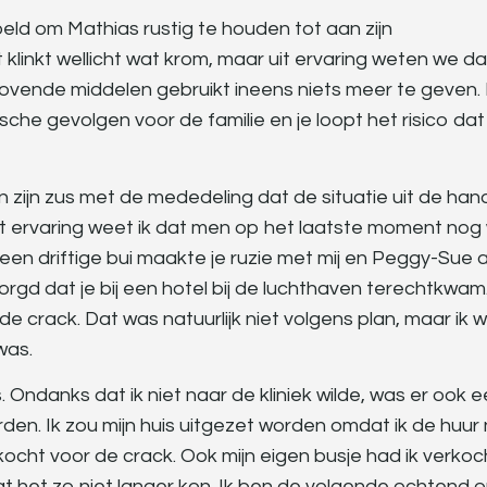
eld om Mathias rustig te houden tot aan zijn
t klinkt wellicht wat krom, maar uit ervaring weten we da
ovende middelen gebruikt ineens niets meer te geven. 
sche gevolgen voor de familie en je loopt het risico dat
n zijn zus met de mededeling dat de situatie uit de han
Uit ervaring weet ik dat men op het laatste moment nog
 een driftige bui maakte je ruzie met mij en Peggy-Sue 
orgd dat je bij een hotel bij de luchthaven terechtkwam
e crack. Dat was natuurlijk niet volgens plan, maar ik 
was.
s. Ondanks dat ik niet naar de kliniek wilde, was er ook 
den. Ik zou mijn huis uitgezet worden omdat ik de huur 
kocht voor de crack. Ook mijn eigen busje had ik verkoc
at het zo niet langer kon. Ik ben de volgende ochtend 