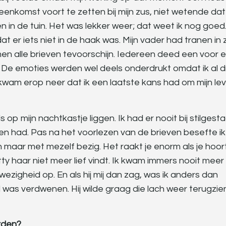
komst voort te zetten bij mijn zus, niet wetende dat z
n in de tuin. Het was lekker weer; dat weet ik nog goed. 
dat er iets niet in de haak was. Mijn vader had tranen in z
en alle brieven tevoorschijn. Iedereen deed een voor 
n. De emoties werden wel deels onderdrukt omdat ik al d
kwam erop neer dat ik een laatste kans had om mijn le
p mijn nachtkastje liggen. Ik had er nooit bij stilgest
ren had. Pas na het voorlezen van de brieven besefte i
leen maar met mezelf bezig. Het raakt je enorm als je hoor
ty haar niet meer lief vindt. Ik kwam immers nooit meer
ezigheid op. En als hij mij dan zag, was ik anders dan
ad was verdwenen. Hij wilde graag die lach weer terugzie
arden?