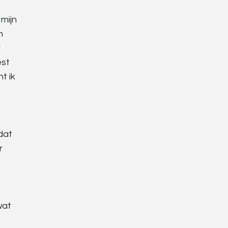
 mijn
n
r
est
t ik
dat
r
wat