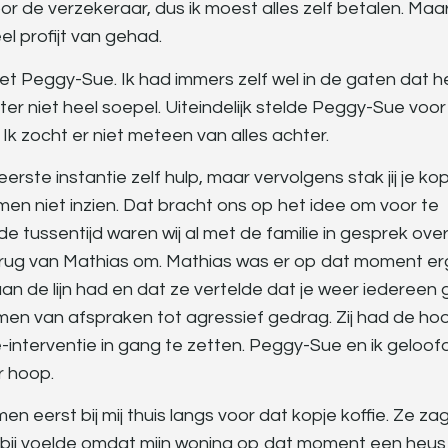
de verzekeraar, dus ik moest alles zelf betalen. Maar
l profijt van gehad.
et Peggy-Sue. Ik had immers zelf wel in de gaten dat h
ter niet heel soepel. Uiteindelijk stelde Peggy-Sue voo
. Ik zocht er niet meteen van alles achter.
eerste instantie zelf hulp, maar vervolgens stak jij je kop
emen niet inzien. Dat bracht ons op het idee om voor te
n de tussentijd waren wij al met de familie in gesprek ove
e rug van Mathias om. Mathias was er op dat moment er
aan de lijn had en dat ze vertelde dat je weer iedereen 
men van afspraken tot agressief gedrag. Zij had de ho
lie-interventie in gang te zetten. Peggy-Sue en ik geloo
r hoop.
 eerst bij mij thuis langs voor dat kopje koffie. Ze za
lijk bij voelde omdat mijn woning op dat moment een heus