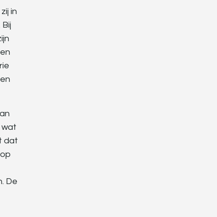
ij in
Bij
ijn
een
rie
ven
aan
k wat
t dat
 op
n. De