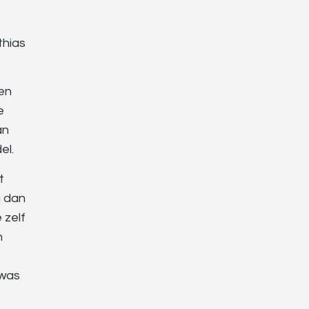
thias
ven
e
an
el.
t
j dan
 zelf
n
 was