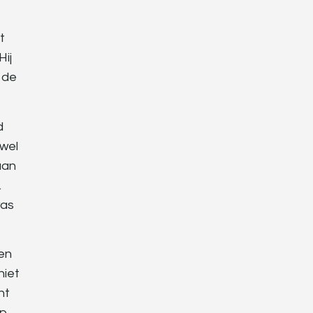
t
Hij
 de
d
 wel
aan
.
was
een
niet
ht
op