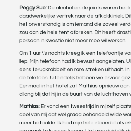
Peggy Sue:
De alcohol en de joints waren bedo
daadwerkelijke vertrek naar de afkickkliniek. Di
het onverstandig is om iemand die zoveel verd
zou dan de hele tent afbreken. Dit heeft drasti
persoon in kwestie niet meer mee wil werken.
Om 1 uur \'s nachts kreeg ik een telefoontje va
liep. Mijn telefoon had ik bewust aangelaten. 
eens terugkrabbelt en rare streken uithaalt. In
de telefoon. Uiteindelijk hebben we ervoor gez
Eenmaal in het hotel zat Mathias opnieuw aan d
allang blij dat hij in de buurt van de luchthaven 
Mathias:
Er vond een tweestrijd in mijzelf plaat
deel van mij dat wel graag behandeld wilde wor
meer betaalde. Ik had mijn hele inboedel al ver
om crack te kunnen kopen. Het was duidelijk d