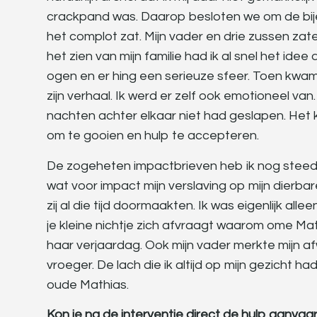
crackpand was. Daarop besloten we om de bijeen
het complot zat. Mijn vader en drie zussen zate
het zien van mijn familie had ik al snel het idee 
ogen en er hing een serieuze sfeer. Toen kwam
zijn verhaal. Ik werd er zelf ook emotioneel va
nachten achter elkaar niet had geslapen. Het 
om te gooien en hulp te accepteren.
De zogeheten impactbrieven heb ik nog steeds o
wat voor impact mijn verslaving op mijn dierba
zij al die tijd doormaakten. Ik was eigenlijk al
je kleine nichtje zich afvraagt waarom ome Mat
haar verjaardag. Ook mijn vader merkte mijn afw
vroeger. De lach die ik altijd op mijn gezicht h
oude Mathias.
Kon je na de interventie direct de hulp aanva