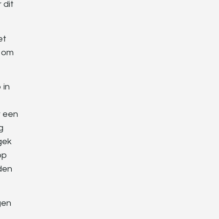
 dit
et
r om
 in
r een
g
gek
op
fden
gen